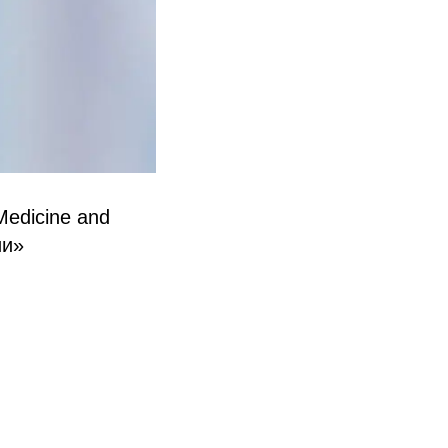
Medicine and
ии»