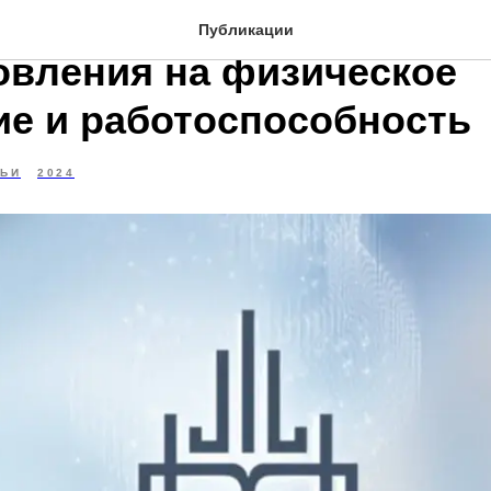
влияния нейродинамичес
Публикации
овления на физическое
ие и работоспособность
ТЬИ
2024