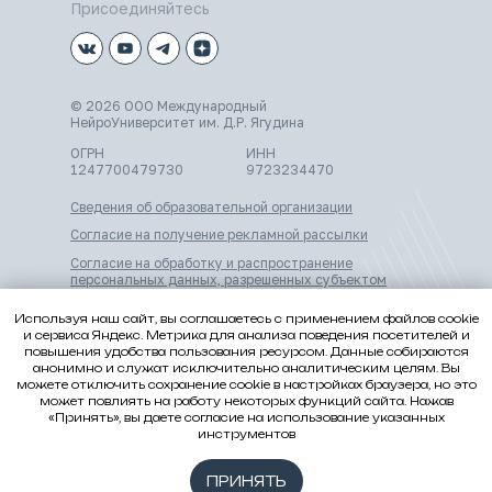
Присоединяйтесь
© 2026 ООО Международный
НейроУниверситет им. Д.Р. Ягудина
ОГРН
ИНН
1247700479730
9723234470
Сведения об образовательной организации
Согласие на получение рекламной рассылки
Согласие на обработку и распространение
персональных данных, разрешенных субъектом
персональных данных для распространения
Используя наш сайт, вы соглашаетесь с применением файлов cookie
Согласие на обработку персональных данных
и сервиса Яндекс. Метрика для анализа поведения посетителей и
повышения удобства пользования ресурсом. Данные собираются
Согласие на передачу персональных данных
анонимно и служат исключительно аналитическим целям. Вы
третьим лицам
можете отключить сохранение cookie в настройках браузера, но это
Политика в отношении обработки персональных
может повлиять на работу некоторых функций сайта. Нажав
данных
«Принять», вы даете согласие на использование указанных
инструментов
Соглашение об обработке и защите персональных
данных третьих лиц
ПРИНЯТЬ