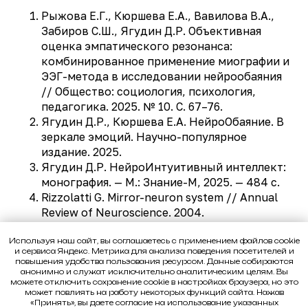
Рыжова Е.Г., Кюршева Е.А., Вавилова В.А.,
Забиров С.Ш., Ягудин Д.Р. Объективная
оценка эмпатического резонанса:
комбинированное применение миографии и
ЭЭГ-метода в исследовании нейрообаяния
// Общество: социология, психология,
педагогика. 2025. № 10. С. 67–76.
Ягудин Д.Р., Кюршева Е.А. НейроОбаяние. В
зеркале эмоций. Научно-популярное
издание. 2025.
Ягудин Д.Р. НейроИнтуитивный интеллект:
монография. — М.: Знание-М, 2025. — 484 с.
Rizzolatti G. Mirror-neuron system // Annual
Review of Neuroscience. 2004.
Щеглова А.П., Ягудин Д.Р. Влияние
психологических факторов на физическое
Используя наш сайт, вы соглашаетесь с применением файлов cookie
и сервиса Яндекс. Метрика для анализа поведения посетителей и
состояние человека. 2025.
повышения удобства пользования ресурсом. Данные собираются
Материалы научной школы МНУ по
анонимно и служат исключительно аналитическим целям. Вы
можете отключить сохранение cookie в настройках браузера, но это
реабилитации механизма эмпатии (2024–
может повлиять на работу некоторых функций сайта. Нажав
2025).
«Принять», вы даете согласие на использование указанных