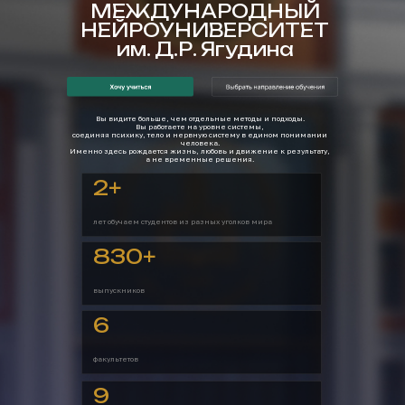
МЕЖДУНАРОДНЫЙ
НЕЙРОУНИВЕРСИТЕТ
им. Д.Р. Ягудина
Вы видите больше, чем отдельные методы и подходы.
Вы работаете на уровне системы,
соединяя психику, тело и нервную систему в едином понимании
человека.
Именно здесь рождается жизнь, любовь и движение к результату,
а не временные решения.
2+
лет обучаем студентов из разных уголков мира
830+
выпускников
6
факультетов
9