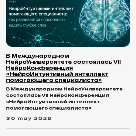
В Международном
НейроУниверситете состоялась VII
НейроКонференция
«НейроИнтуитивный интеллект
помогающего специалиста»
В Международном НейроУниверситете
состоялась VII НейроКонференция
«НейроИнтуитивный интеллект
помогающего специалиста»
30 may 2026