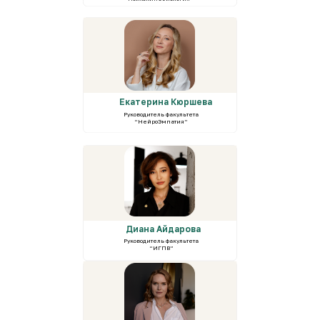
Екатерина Кюршева
Руководитель факультета
“НейроЭмпатия”
Диана Айдарова
Руководитель факультета
“ИГПВ”