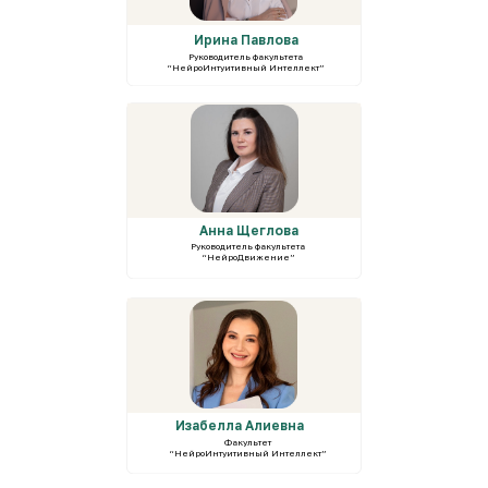
Ирина Павлова
Руководитель факультета
“НейроИнтуитивный Интеллект”
Анна Щеглова
Руководитель факультета
“НейроДвижение”
Изабелла Алиевна
Факультет
“НейроИнтуитивный Интеллект”