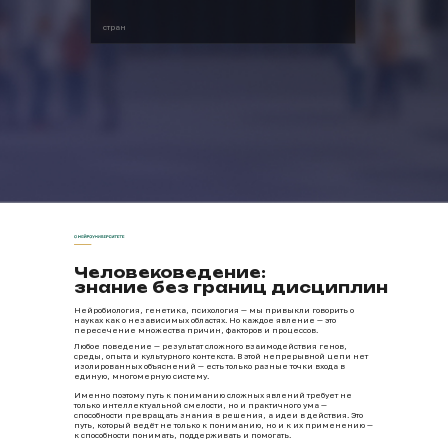
стран
Человековедение:
знание без границ дисциплин
Нейробиология, генетика, психология — мы привыкли говорить о
науках как о независимых областях. Но каждое явление — это
пересечение множества причин, факторов и процессов.
Любое поведение — результат сложного взаимодействия генов,
среды, опыта и культурного контекста. В этой непрерывной цепи нет
изолированных объяснений — есть только разные точки входа в
единую, многомерную систему.
Именно поэтому путь к пониманию сложных явлений требует не
только интеллектуальной смелости, но и практичного ума —
способности превращать знания в решения, а идеи в действия. Это
путь, который ведёт не только к пониманию, но и к их применению —
к способности понимать, поддерживать и помогать.