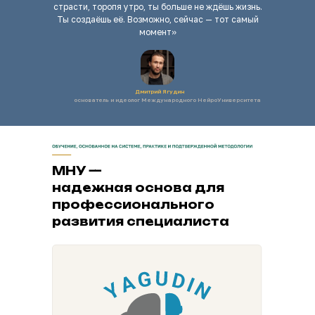
страсти, торопя утро, ты больше не ждёшь жизнь.
Ты создаёшь её. Возможно, сейчас — тот самый
момент»
Дмитрий Ягудин
основатель и идеолог Международного НейроУниверситета
МНУ —
надежная основа для
профессионального
развития специалиста